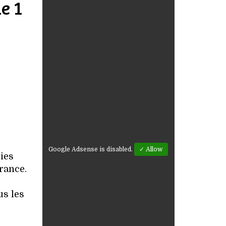
e 1
Google Adsense is disabled.
✓ Allow
ries
France.
us les