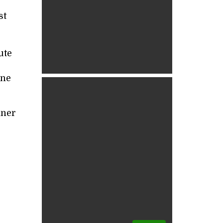
st
ute
une
nner