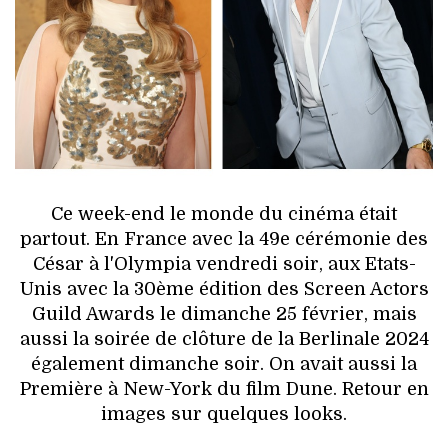
HIGH TECH
MAISON
AUTO
LIEUX TENDANCES
BEAUTÉ
Ce week-end le monde du cinéma était
partout. En France avec la 49e cérémonie des
MODE DE RUE
César à l'Olympia vendredi soir, aux Etats-
Unis avec la 30ème édition des Screen Actors
JEUNES CRÉATEURS
Guild Awards le dimanche 25 février, mais
aussi la soirée de clôture de la Berlinale 2024
HISTOIRE DES MARQUES
également dimanche soir. On avait aussi la
Première à New-York du film Dune. Retour en
DÉCO
images sur quelques looks.