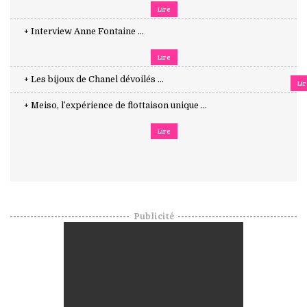
Lire
+ Interview Anne Fontaine ...
Lire
+ Les bijoux de Chanel dévoilés ...
Li
+ Meiso, l’expérience de flottaison unique ...
Lire
Publicité