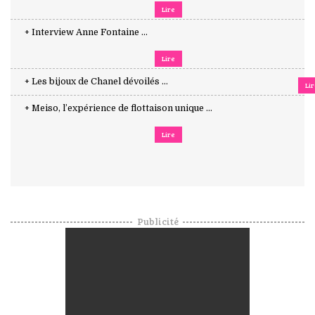
Lire
+ Interview Anne Fontaine ...
Lire
+ Les bijoux de Chanel dévoilés ...
Li
+ Meiso, l’expérience de flottaison unique ...
Lire
Publicité