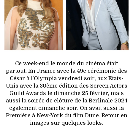
HIGH TECH
MAISON
AUTO
LIEUX TENDANCES
BEAUTÉ
Ce week-end le monde du cinéma était
partout. En France avec la 49e cérémonie des
MODE DE RUE
César à l'Olympia vendredi soir, aux Etats-
Unis avec la 30ème édition des Screen Actors
JEUNES CRÉATEURS
Guild Awards le dimanche 25 février, mais
aussi la soirée de clôture de la Berlinale 2024
HISTOIRE DES MARQUES
également dimanche soir. On avait aussi la
Première à New-York du film Dune. Retour en
DÉCO
images sur quelques looks.