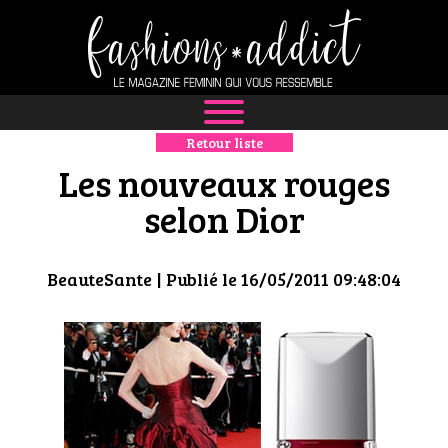
Retour liste
NEWS
Les nouveaux rouges
MODE
selon Dior
LUXE
BeauteSante
| Publié le 16/05/2011 09:48:04
DÉFILÉS
BOUTIQUE
CULTURE