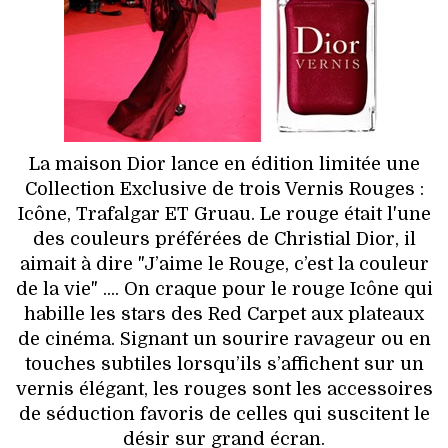
HIGH TECH
MAISON
AUTO
LIEUX TENDANCES
La maison Dior lance en édition limitée une
Collection Exclusive de trois Vernis Rouges :
BEAUTÉ
Icône, Trafalgar ET Gruau. Le rouge était l'une
des couleurs préférées de Christial Dior, il
MODE DE RUE
aimait à dire "J’aime le Rouge, c’est la couleur
de la vie" .... On craque pour le rouge Icône qui
JEUNES CRÉATEURS
habille les stars des Red Carpet aux plateaux
de cinéma. Signant un sourire ravageur ou en
HISTOIRE DES MARQUES
touches subtiles lorsqu’ils s’affichent sur un
vernis élégant, les rouges sont les accessoires
DÉCO
de séduction favoris de celles qui suscitent le
désir sur grand écran.