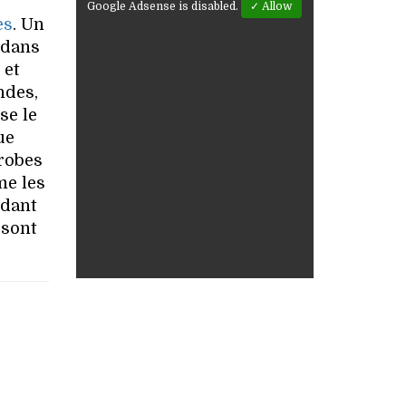
Google Adsense is disabled.
✓ Allow
es
. Un
 dans
 et
ndes,
se le
ue
 robes
me les
ndant
 sont