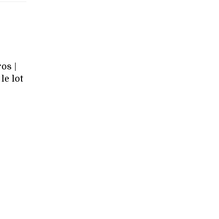
os |
le lot