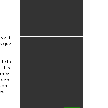
 veut
ts que
de la
, les
année
e sera
sont
es.