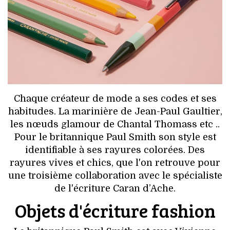
HIGH TECH
MAISON
AUTO
LIEUX TENDANCES
Chaque créateur de mode a ses codes et ses
BEAUTÉ
habitudes. La marinière de Jean-Paul Gaultier,
les nœuds glamour de Chantal Thomass etc ..
MODE DE RUE
Pour le britannique Paul Smith son style est
identifiable à ses rayures colorées. Des
JEUNES CRÉATEURS
rayures vives et chics, que l'on retrouve pour
une troisième collaboration avec le spécialiste
HISTOIRE DES MARQUES
de l'écriture Caran d’Ache.
Objets d'écriture fashion
DÉCO