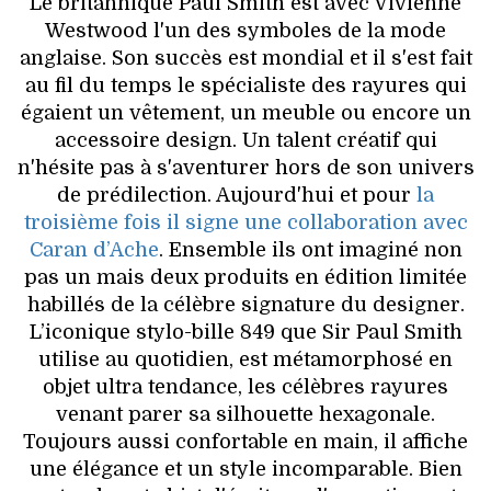
VOYAGES & LOISIRS
Le britannique Paul Smith est avec Vivienne
Westwood l'un des symboles de la mode
anglaise. Son succès est mondial et il s'est fait
au fil du temps le spécialiste des rayures qui
égaient un vêtement, un meuble ou encore un
accessoire design. Un talent créatif qui
n'hésite pas à s'aventurer hors de son univers
de prédilection. Aujourd'hui et pour
la
troisième fois il signe une collaboration avec
Caran d’Ache
. Ensemble ils ont imaginé non
pas un mais deux produits en édition limitée
habillés de la célèbre signature du designer.
L’iconique stylo-bille 849 que Sir Paul Smith
utilise au quotidien, est métamorphosé en
objet ultra tendance, les célèbres rayures
venant parer sa silhouette hexagonale.
Toujours aussi confortable en main, il affiche
une élégance et un style incomparable. Bien