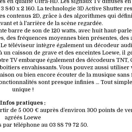
es en qualité Ultra-HD. Les signaux TV diffusés en
 840 x 2 160. La technologie 3D Active Shutter res
s contenus 2D, grâce à des algorithmes qui défin
avant et à l'arrière de la scène regardée.
nte barre de son de 120 watts, avec huit haut-parl
es, des fréquences moyennes bien présentes, des 
 Le téléviseur intègre également un décodeur aud
é à un caisson de grave et des enceintes Loewe, il 
otre TV embarque également des décodeurs TNT, 
 boitiers envahissants. Vous pouvez aussi utiliser 
aison ou bien encore écouter de la musique sans f
fonctionnalités sont presque infinies ... Tout simp
unique !
Infos pratiques :
artir de 5 000 € auprès d’environ 300 points de ve
agréés Loewe
par téléphone au 03 88 79 72 50.