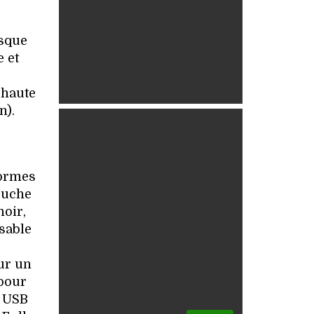
rsque
 et
 haute
n).
formes
touche
noir,
sable
ur un
 pour
é USB