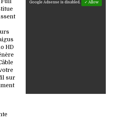
 Full
Google Adsense is disabled.
✓ Allow
titue
issent
eurs
aigus
io HD
génère
Câble
votre
il sur
lement
nte