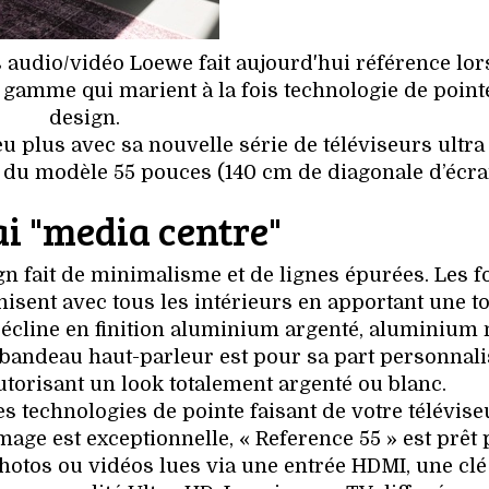
audio/vidéo Loewe fait aujourd'hui référence lo
 gamme qui marient à la fois technologie de pointe
design.
 plus avec sa nouvelle série de téléviseurs ultra
ée du modèle 55 pouces (140 cm de diagonale d’écra
i "media centre"
gn fait de minimalisme et de lignes épurées. Les 
onisent avec tous les intérieurs en apportant une 
 décline en finition aluminium argenté, aluminium 
 bandeau haut-parleur est pour sa part personnali
autorisant un look totalement argenté ou blanc.
 technologies de pointe faisant de votre télévise
image est exceptionnelle, « Reference 55 » est prêt
s photos ou vidéos lues via une entrée HDMI, une cl