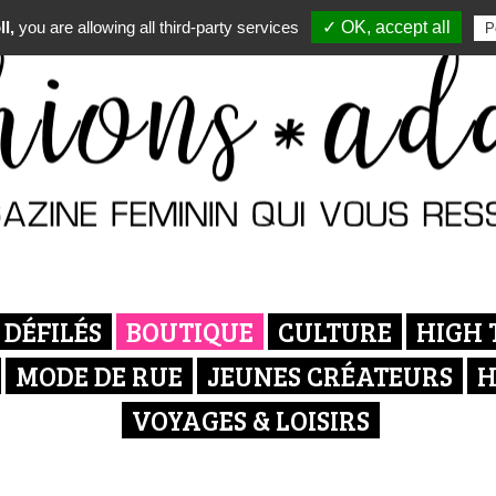
l,
you are allowing all third-party services
✓ OK, accept all
P
DÉFILÉS
BOUTIQUE
CULTURE
HIGH 
MODE DE RUE
JEUNES CRÉATEURS
H
VOYAGES & LOISIRS