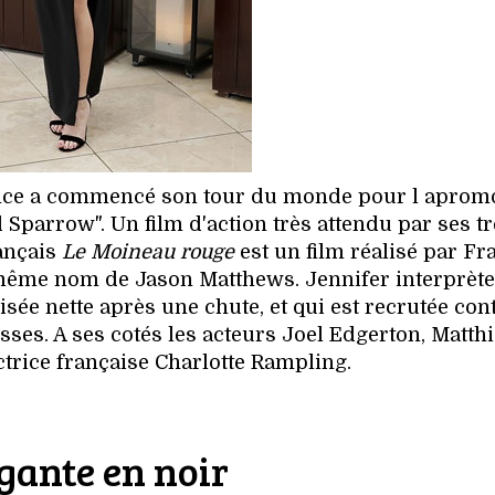
ence a commencé son tour du monde pour l aprom
Sparrow". Un film d'action très attendu par ses tr
ançais
Le Moineau rouge
est un film réalisé par Fr
ême nom de Jason Matthews. Jennifer interprèt
risée nette après une chute, et qui est recrutée con
sses. A ses cotés les acteurs Joel Edgerton, Matth
ctrice française Charlotte Rampling.
gante en noir