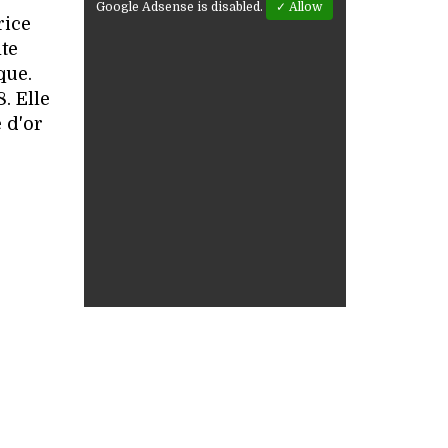
Google Adsense is disabled.
✓ Allow
rice
te
que.
. Elle
 d'or