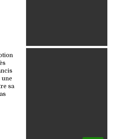
otion
ès
ancis
e une
tre sa
ias