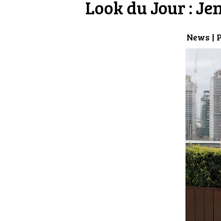
Look du Jour : J
News
| 