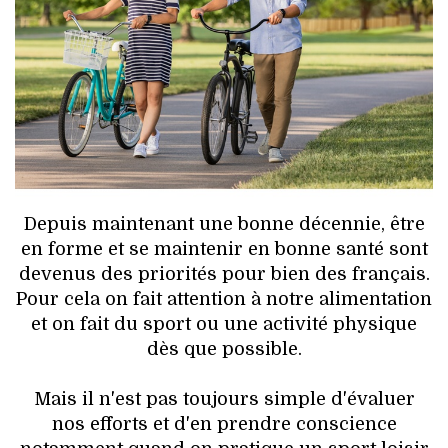
HIGH TECH
MAISON
AUTO
LIEUX TENDANCES
BEAUTÉ
Depuis maintenant une bonne décennie, être
en forme et se maintenir en bonne santé sont
MODE DE RUE
devenus des priorités pour bien des français.
Pour cela on fait attention à notre alimentation
JEUNES CRÉATEURS
et on fait du sport ou une activité physique
dès que possible.
HISTOIRE DES MARQUES
Mais il n'est pas toujours simple d'évaluer
DÉCO
nos efforts et d'en prendre conscience