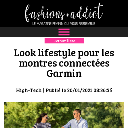
Retour liste
NEWS
Look lifestyle pour les
MODE
montres connectées
Garmin
LUXE
DÉFILÉS
High-Tech
| Publié le 20/01/2021 08:36:35
BOUTIQUE
CULTURE