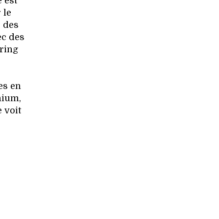
 est
 le
s des
ec des
oring
es en
nium,
 voit