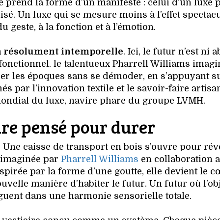
é prend la forme d’un manifeste : celui d’un luxe 
lisé. Un luxe qui se mesure moins à l’effet spectac
u geste, à la fonction et à l’émotion.
n résolument intemporelle
. Ici, le futur n’est ni a
 fonctionnel. le talentueux Pharrell Williams imag
ser les époques sans se démoder, en s’appuyant su
par l’innovation textile et le savoir-faire artisa
mondial du luxe, navire phare du groupe LVMH.
ire pensé pour durer
Une caisse de transport en bois s’ouvre pour révé
 imaginée par
Pharrell Williams
en collaboration a
nspirée par la forme d’une goutte, elle devient le 
uvelle manière d’habiter le futur. Un futur où l’obje
oguent dans une harmonie sensorielle totale.