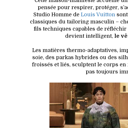
Cette maison-manifeste accueille u
pensée pour respirer, protéger, s’ad
Studio Homme de
Louis Vuitton
sont
classiques du tailoring masculin – ch
fils techniques capables de réfléchir
devient intelligent,
le v
Les matières thermo-adaptatives, imp
soie, des parkas hybrides ou des sil
froissés et liés, sculptent le corps e
pas toujours imm