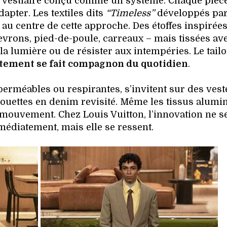
n vestiaire conçu comme un système. Chaque pièce
apter. Les textiles dits
“Timeless”
développés par
 au centre de cette approche. Des étoffes inspirée
evrons, pied-de-poule, carreaux – mais tissées av
 la lumière ou de résister aux intempéries. Le tail
êtement se fait compagnon du quotidien
.
erméables ou respirantes, s’invitent sur des vest
houettes en denim revisité. Même les tissus alumi
n mouvement. Chez Louis Vuitton, l’innovation ne se
édiatement, mais elle se ressent.