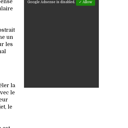
pensé
Google Adsense is disabled.
✓ Allow
ulaire
bstrait
ine un
r les
nal
ler la
vec le
cœur
t, le