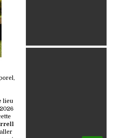
porel,
 lieu
 2026
ette
rrell
aller