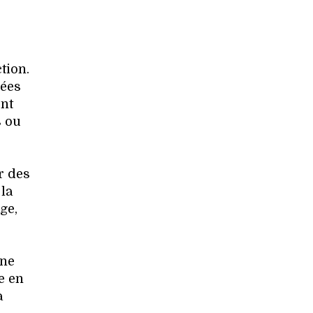
tion.
nées
ont
s ou
r des
la
ge,
une
e en
a