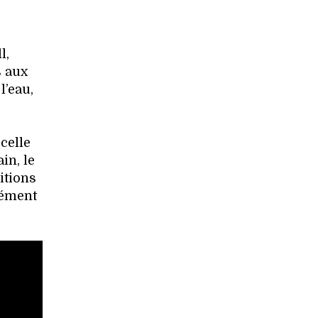
l,
s aux
l’eau,
celle
in, le
itions
dément