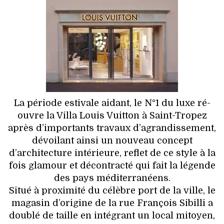
HIGH TECH
MAISON
AUTO
LIEUX TENDANCES
BEAUTÉ
La période estivale aidant, le N°1 du luxe ré-
ouvre la Villa Louis Vuitton à Saint-Tropez
MODE DE RUE
après d’importants travaux d’agrandissement,
dévoilant ainsi un nouveau concept
JEUNES CRÉATEURS
d’architecture intérieure, reflet de ce style à la
fois glamour et décontracté qui fait la légende
HISTOIRE DES MARQUES
des pays méditerranéens.
Situé à proximité du célèbre port de la ville, le
DÉCO
magasin d’origine de la rue François Sibilli a
doublé de taille en intégrant un local mitoyen,