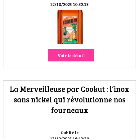
HIGH TECH
22/10/2025 10:32:13
MAISON
AUTO
LIEUX TENDANCES
Voir le détail
BEAUTÉ
MODE DE RUE
La Merveilleuse par Cookut : l’inox
JEUNES CRÉATEURS
sans nickel qui révolutionne nos
fourneaux
HISTOIRE DES MARQUES
DÉCO
Publié le
13/10/2025 16:43:30