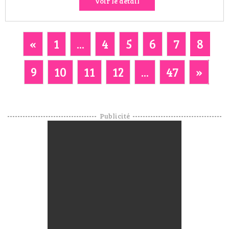
Voir le détail
«
1
...
4
5
6
7
8
9
10
11
12
...
47
»
Publicité