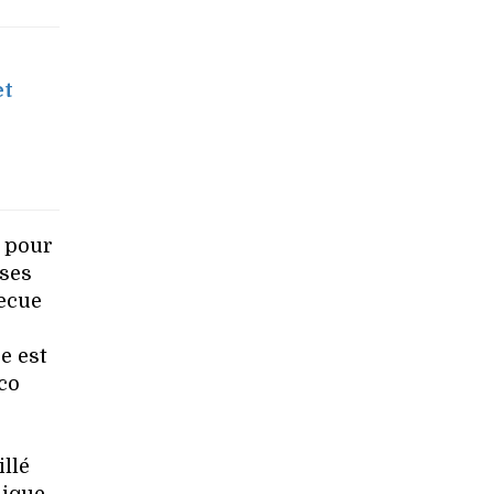
et
s pour
 ses
becue
e est
co
illé