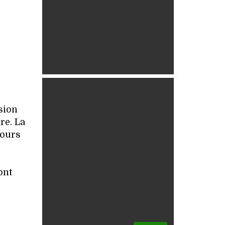
sion
re. La
jours
ont