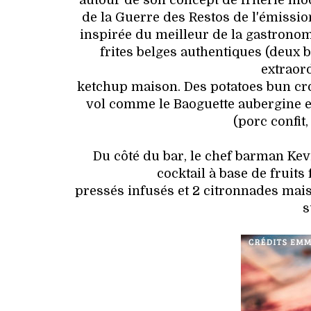
autour de son concept de friterie mo
de la Guerre des Restos de l'émission
inspirée du meilleur de la gastronom
frites belges authentiques (deux 
extraor
ketchup maison. Des potatoes bun cro
vol comme le Baoguette aubergine et 
(porc confit
Du côté du bar, le chef barman K
cocktail à base de fruits 
pressés infusés et 2 citronnades mais
s