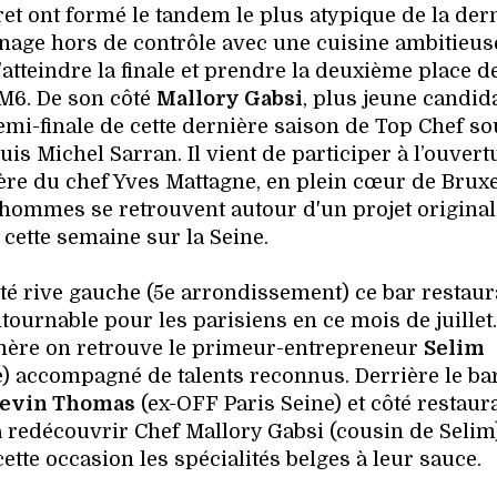
ret ont formé le tandem le plus atypique de la der
nage hors de contrôle avec une cuisine ambitieus
atteindre la finale et prendre la deuxième place de
 M6. De son côté
Mallory Gabsi
, plus jeune candid
emi-finale de cette dernière saison de Top Chef so
is Michel Sarran. Il vient de participer à l’ouver
re du chef Yves Mattagne, en plein cœur de Bruxe
x hommes se retrouvent autour d'un projet original
 cette semaine sur la Seine.
té rive gauche (5e arrondissement) ce bar restaur
urnable pour les parisiens en ce mois de juillet
ère on retrouve le primeur-entrepreneur
Selim
7e) accompagné de talents reconnus. Derrière le ba
evin Thomas
(ex-OFF Paris Seine) et côté restaura
 à redécouvrir Chef Mallory Gabsi (cousin de Selim)
ette occasion les spécialités belges à leur sauce.