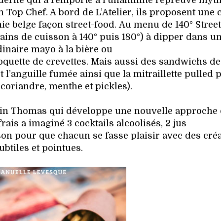
derne qui a remporté à l’unanimité l’épreuve myt
 Top Chef. A bord de L’Atelier, ils proposent une 
ie belge façon street-food. Au menu de 140° Street
bains de cuisson à 140° puis 180°) à dipper dans u
dinaire mayo à la bière ou
quette de crevettes. Mais aussi des sandwichs de
l’anguille fumée ainsi que la mitraillette pulled 
, coriandre, menthe et pickles).
evin Thomas qui développe une nouvelle approche
frais a imaginé 3 cocktails alcoolisés, 2 jus
on pour que chacun se fasse plaisir avec des cré
ubtiles et pointues.