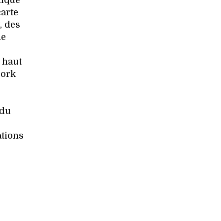
hique
carte
, des
ne
 haut
pork
 du
ations