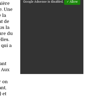
Google Adsense is disabled.
✓ Allow
nière
e. Une
 la
at de
us la
ture du
lles.
 qui a
ant
. Aux
r on
nt,
 et