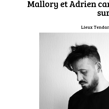
Mallory et Adrien can
su
Lieux Tenda