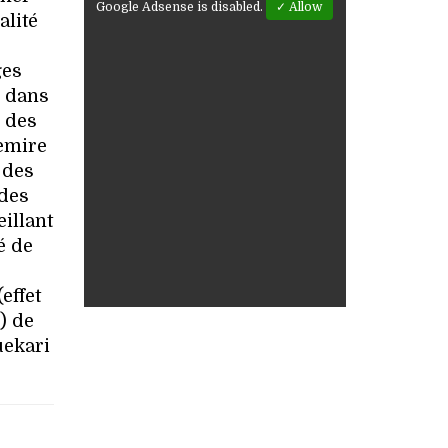
Google Adsense is disabled.
✓ Allow
alité
ges
e dans
: des
hemire
 des
 des
illant
é de
effet
) de
uekari