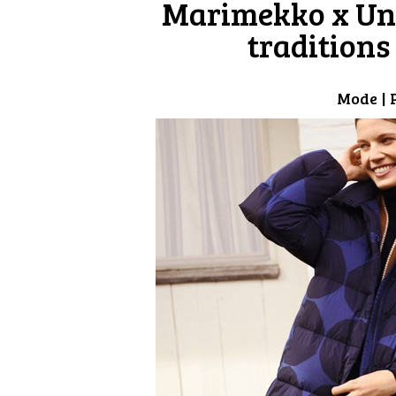
Marimekko x Uniq
traditions
Mode
| 