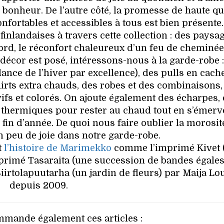
 bonheur. De l’autre côté, la promesse de haute qu
onfortables et accessibles à tous est bien présente.
finlandaises à travers cette collection : des paysa
ord, le réconfort chaleureux d’un feu de cheminé
 décor est posé, intéressons-nous à la garde-robe 
nce de l’hiver par excellence), des pulls en cac
hirts extra chauds, des robes et des combinaisons,
vifs et colorés. On ajoute également des écharpes,
 thermiques pour rester au chaud tout en s’émerve
 fin d’année. De quoi nous faire oublier la morosit
un peu de joie dans notre garde-robe.
t
l’histoire de Marimekko
comme l’imprimé Kivet (
imprimé Tasaraita (une succession de bandes égales
iirtolapuutarha (un jardin de fleurs) par Maija Lo
depuis 2009.
mande également ces articles :