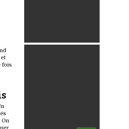
end
 et
 fois
is
Un
més
. On
ener