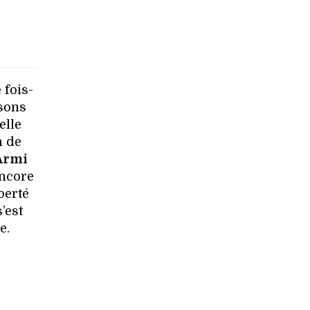
 fois-
isons
elle
n de
Armi
encore
berté
’est
e.