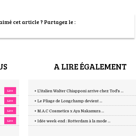
imé cet article ? Partagez le :
US
A LIRE ÉGALEMENT
Lire
+ L'italien Walter Chiapponi arrive chez Tod's ...
Lire
+ Le Pliage de Longchamp devient ...
Lire
+ M.A.C Cosmetics x Aya Nakamura ...
Lire
+ Idée week-end : Rotterdam à la mode ...