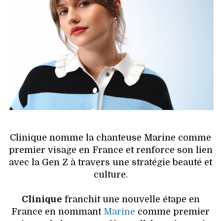
HIGH TECH
MAISON
AUTO
LIEUX TENDANCES
BEAUTÉ
MODE DE RUE
Clinique nomme la chanteuse Marine comme
JEUNES CRÉATEURS
premier visage en France et renforce son lien
avec la Gen Z à travers une stratégie beauté et
HISTOIRE DES MARQUES
culture.
DÉCO
Clinique
franchit une nouvelle étape en
France en nommant
Marine
comme premier