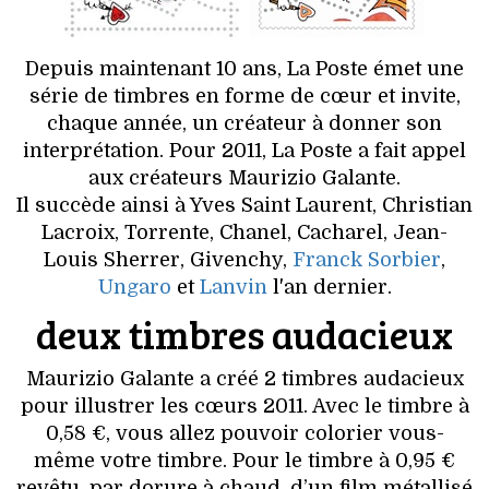
HIGH TECH
MAISON
Depuis maintenant 10 ans, La Poste émet une
série de timbres en forme de cœur et invite,
AUTO
chaque année, un créateur à donner son
interprétation. Pour 2011, La Poste a fait appel
LIEUX TENDANCES
aux créateurs Maurizio Galante.
Il succède ainsi à Yves Saint Laurent, Christian
BEAUTÉ
Lacroix, Torrente, Chanel, Cacharel, Jean-
Louis Sherrer, Givenchy,
Franck Sorbier
,
MODE DE RUE
Ungaro
et
Lanvin
l'an dernier.
deux timbres audacieux
JEUNES CRÉATEURS
Maurizio Galante a créé 2 timbres audacieux
HISTOIRE DES MARQUES
pour illustrer les cœurs 2011. Avec le timbre à
0,58 €, vous allez pouvoir colorier vous-
DÉCO
même votre timbre. Pour le timbre à 0,95 €
revêtu, par dorure à chaud, d’un film métallisé