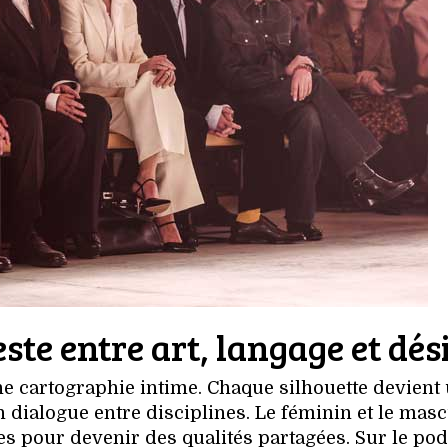
te entre art, langage et dés
e cartographie intime. Chaque silhouette devient
n dialogue entre disciplines. Le féminin et le masc
es pour devenir des qualités partagées. Sur le po