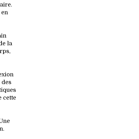
aire.
 en
ain
de la
orps,
lexion
x des
tiques
e cette
 Une
n.