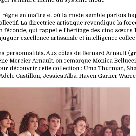
roger la nature même du système mode.
e règne en maître et où la mode semble parfois h
ollectif. La directrice artistique revendique la for
on féconde, qui rappelle l’héritage des cinq sœurs
njuguer excellence artisanale et intelligence collect
es personnalités. Aux côtés de Bernard Arnault (g
ène Mercier Arnault, on remarque Monica Bellucci
our découvrir cette collection : Uma Thurman, Sha
Adèle Castillon, Jessica Alba, Haven Garner Warren