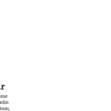
ir
 une
ulin
dium,