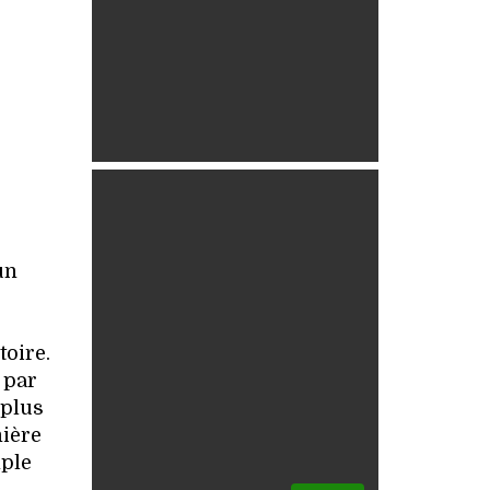
un
oire.
 par
 plus
mière
mple