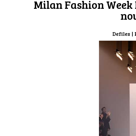
Milan Fashion Week F
no
Defiles
| 