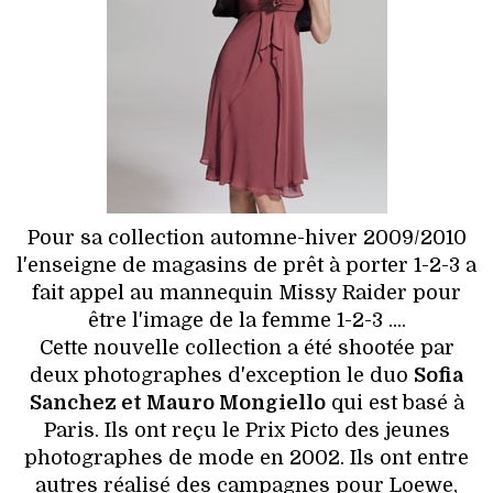
HIGH TECH
MAISON
AUTO
LIEUX TENDANCES
BEAUTÉ
Pour sa collection automne-hiver 2009/2010
l'enseigne de magasins de prêt à porter 1-2-3 a
MODE DE RUE
fait appel au mannequin Missy Raider pour
être l'image de la femme 1-2-3 ....
JEUNES CRÉATEURS
Cette nouvelle collection a été shootée par
deux photographes d'exception le duo
Sofia
HISTOIRE DES MARQUES
Sanchez et Mauro Mongiello
qui est basé à
Paris. Ils ont reçu le Prix Picto des jeunes
DÉCO
photographes de mode en 2002. Ils ont entre
autres réalisé des campagnes pour Loewe,