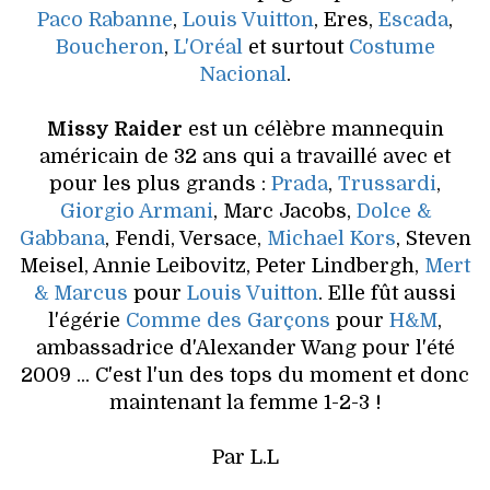
VOYAGES & LOISIRS
Paco Rabanne
,
Louis Vuitton
, Eres,
Escada
,
Boucheron
,
L'Oréal
et surtout
Costume
Nacional
.
Missy Raider
est un célèbre mannequin
américain de 32 ans qui a travaillé avec et
pour les plus grands :
Prada
,
Trussardi
,
Giorgio Armani
, Marc Jacobs,
Dolce &
Gabbana
, Fendi, Versace,
Michael Kors
, Steven
Meisel, Annie Leibovitz, Peter Lindbergh,
Mert
& Marcus
pour
Louis Vuitton
. Elle fût aussi
l'égérie
Comme des Garçons
pour
H&M
,
ambassadrice d'Alexander Wang pour l'été
2009 ... C'est l'un des tops du moment et donc
maintenant la femme 1-2-3 !
Par L.L