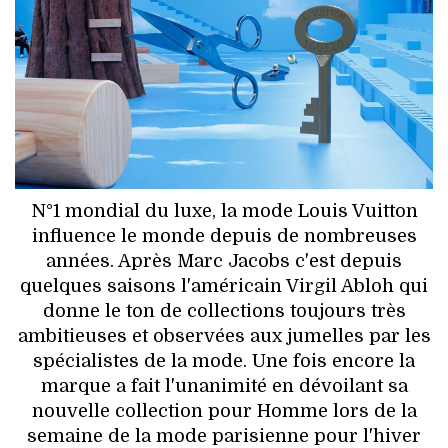
HIGH TECH
MAISON
AUTO
LIEUX TENDANCES
BEAUTÉ
N°1 mondial du luxe, la mode Louis Vuitton
influence le monde depuis de nombreuses
MODE DE RUE
années. Après Marc Jacobs c'est depuis
quelques saisons l'américain Virgil Abloh qui
JEUNES CRÉATEURS
donne le ton de collections toujours très
ambitieuses et observées aux jumelles par les
HISTOIRE DES MARQUES
spécialistes de la mode. Une fois encore la
marque a fait l'unanimité en dévoilant sa
DÉCO
nouvelle collection pour Homme lors de la
semaine de la mode parisienne pour l'hiver