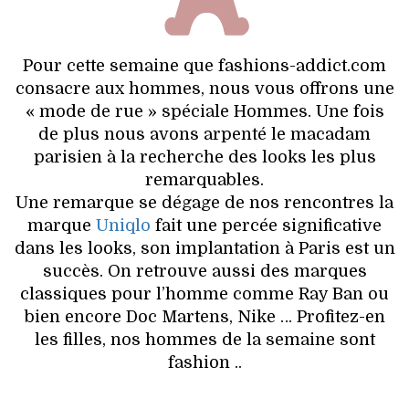
HIGH TECH
MAISON
Pour cette semaine que fashions-addict.com
consacre aux hommes, nous vous offrons une
AUTO
« mode de rue » spéciale Hommes. Une fois
de plus nous avons arpenté le macadam
LIEUX TENDANCES
parisien à la recherche des looks les plus
remarquables.
BEAUTÉ
Une remarque se dégage de nos rencontres la
marque
Uniqlo
fait une percée significative
MODE DE RUE
dans les looks, son implantation à Paris est un
succès. On retrouve aussi des marques
JEUNES CRÉATEURS
classiques pour l’homme comme Ray Ban ou
bien encore Doc Martens, Nike … Profitez-en
HISTOIRE DES MARQUES
les filles, nos hommes de la semaine sont
fashion ..
DÉCO