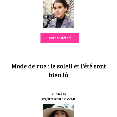
HIGH TECH
MAISON
AUTO
Voir le détail
LIEUX TENDANCES
BEAUTÉ
Mode de rue : le soleil et l'été sont
MODE DE RUE
bien là
JEUNES CRÉATEURS
HISTOIRE DES MARQUES
Publié le
09/07/2018 12:55:48
DÉCO