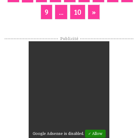
9
...
10
»
Publicité
Google Adsense is disabled.
✓ Allow