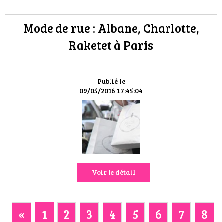
Mode de rue : Albane, Charlotte,
Raketet à Paris
Publié le
09/05/2016 17:45:04
Voir le détail
«
1
2
3
4
5
6
7
8