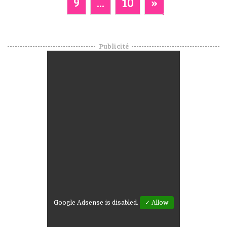
9
...
10
»
Publicité
Google Adsense is disabled.
✓ Allow