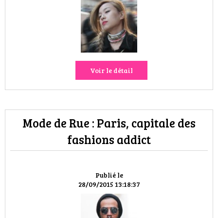
HIGH TECH
MAISON
AUTO
Voir le détail
LIEUX TENDANCES
BEAUTÉ
Mode de Rue : Paris, capitale des
MODE DE RUE
fashions addict
JEUNES CRÉATEURS
HISTOIRE DES MARQUES
Publié le
28/09/2015 13:18:37
DÉCO