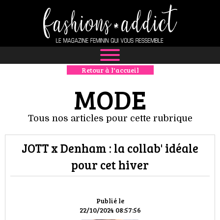
Retour à l'accueil
NEWS
MODE
MODE
Tous nos articles pour cette rubrique
LUXE
JOTT x Denham : la collab' idéale
DÉFILÉS
pour cet hiver
BOUTIQUE
CULTURE
Publié le
22/10/2024 08:57:56