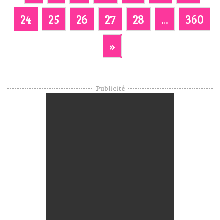
24
25
26
27
28
...
360
»
Publicité