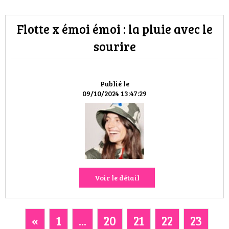
Flotte x émoi émoi : la pluie avec le
sourire
Publié le
09/10/2024 13:47:29
Voir le détail
«
1
...
20
21
22
23