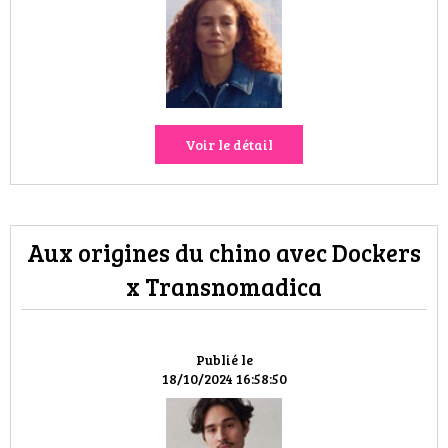
HIGH TECH
MAISON
AUTO
Voir le détail
LIEUX TENDANCES
BEAUTÉ
Aux origines du chino avec Dockers
MODE DE RUE
x Transnomadica
JEUNES CRÉATEURS
HISTOIRE DES MARQUES
Publié le
18/10/2024 16:58:50
DÉCO