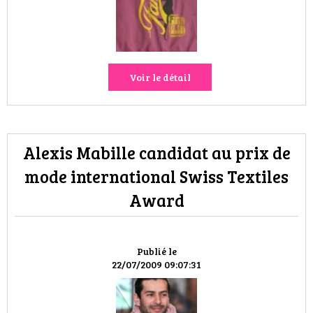
HIGH TECH
MAISON
AUTO
Voir le détail
LIEUX TENDANCES
BEAUTÉ
Alexis Mabille candidat au prix de
mode international Swiss Textiles
MODE DE RUE
Award
JEUNES CRÉATEURS
HISTOIRE DES MARQUES
Publié le
22/07/2009 09:07:31
DÉCO