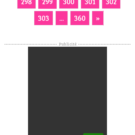
298
299
300
301
302
303
...
360
»
Publicité