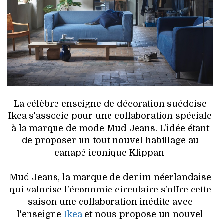
HIGH TECH
MAISON
AUTO
LIEUX TENDANCES
BEAUTÉ
La célèbre enseigne de décoration suédoise
Ikea s'associe pour une collaboration spéciale
MODE DE RUE
à la marque de mode Mud Jeans. L'idée étant
de proposer un tout nouvel habillage au
JEUNES CRÉATEURS
canapé iconique Klippan.
HISTOIRE DES MARQUES
Mud Jeans, la marque de denim néerlandaise
qui valorise l'économie circulaire s'offre cette
DÉCO
saison une collaboration inédite avec
l'enseigne
Ikea
et nous propose un nouvel