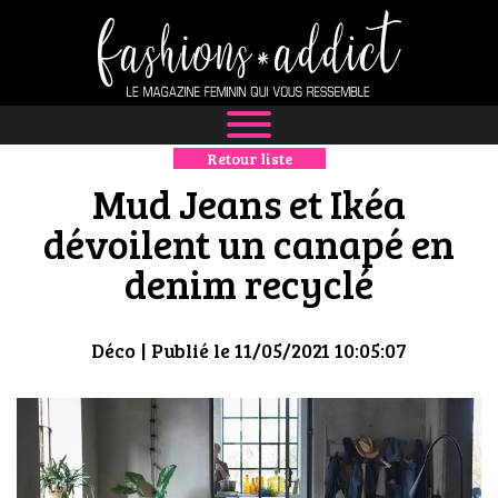
Retour liste
NEWS
Mud Jeans et Ikéa
MODE
dévoilent un canapé en
denim recyclé
LUXE
DÉFILÉS
Déco
| Publié le 11/05/2021 10:05:07
BOUTIQUE
CULTURE