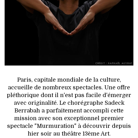
HIGH TECH
MAISON
AUTO
LIEUX TENDANCES
BEAUTÉ
MODE DE RUE
Paris, capitale mondiale de la culture,
accueille de nombreux spectacles. Une offre
JEUNES CRÉATEURS
pléthorique dont il n'est pas facile d'émerger
avec originalité. Le chorégraphe Sadeck
HISTOIRE DES MARQUES
Berrabah a parfaitement accompli cette
mission avec son exceptionnel premier
DÉCO
spectacle "Murmuration" à découvrir depuis
hier soir au théâtre 13ème Art.