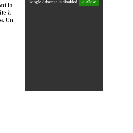
Google Adsense is disabled.
✓ Allow
nt la
ite à
re. Un