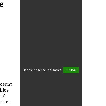
e
Google Adsense is disabled.
✓ Allow
posant
lles.
u 5
re et