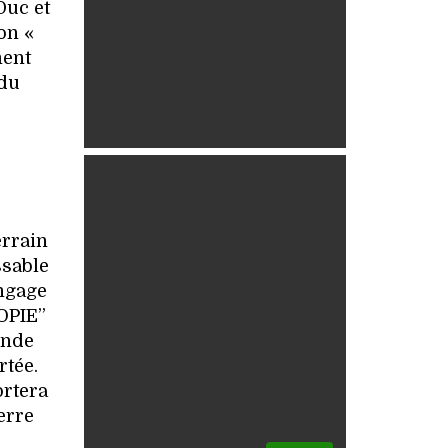
Duc et
on «
ment
 du
errain
ssable
angage
TOPIE”
onde
rtée.
ortera
erre