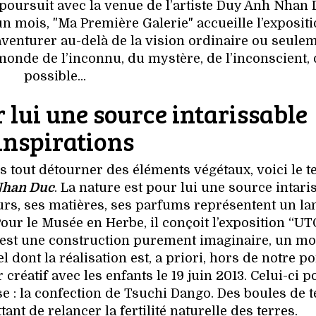
 poursuit avec la venue de l’artiste Duy Anh Nhan 
un mois, "Ma Première Galerie" accueille l’expositi
’aventurer au-delà de la vision ordinaire ou seule
monde de l’inconnu, du mystère, de l’inconscient,
possible...
 lui une source intarissable
inspirations
us tout détourner des éléments végétaux, voici le t
Nhan Duc
. La nature est pour lui une source intari
eurs, ses matières, ses parfums représentent un l
 Pour le Musée en Herbe, il conçoit l’exposition “U
” est une construction purement imaginaire, un m
dont la réalisation est, a priori, hors de notre po
réatif avec les enfants le 19 juin 2013. Celui-ci p
e : la confection de Tsuchi Dango. Des boules de t
nt de relancer la fertilité naturelle des terres.