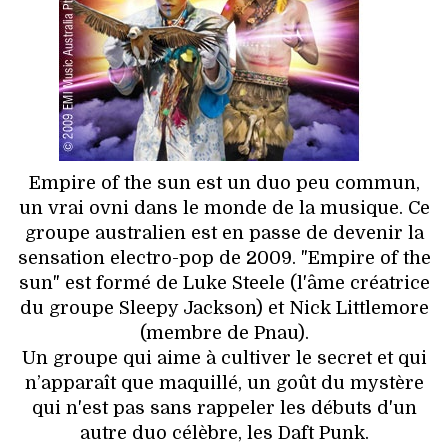
HIGH TECH
MAISON
AUTO
LIEUX TENDANCES
Empire of the sun est un duo peu commun,
BEAUTÉ
un vrai ovni dans le monde de la musique. Ce
groupe australien est en passe de devenir la
MODE DE RUE
sensation electro-pop de 2009. "Empire of the
sun" est formé de Luke Steele (l'âme créatrice
JEUNES CRÉATEURS
du groupe Sleepy Jackson) et Nick Littlemore
(membre de Pnau).
HISTOIRE DES MARQUES
Un groupe qui aime à cultiver le secret et qui
n’apparaît que maquillé, un goût du mystère
DÉCO
qui n'est pas sans rappeler les débuts d'un
autre duo célèbre, les Daft Punk.