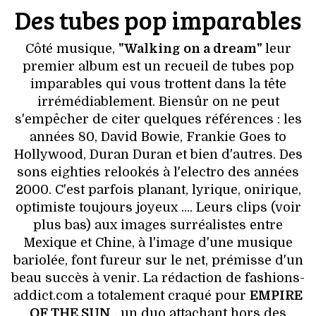
VOYAGES & LOISIRS
Des tubes pop imparables
Côté musique,
"Walking on a dream"
leur
premier album est un recueil de tubes pop
imparables qui vous trottent dans la tête
irrémédiablement. Biensûr on ne peut
s'empêcher de citer quelques références : les
années 80, David Bowie, Frankie Goes to
Hollywood, Duran Duran et bien d'autres. Des
sons eighties relookés à l'electro des années
2000. C'est parfois planant, lyrique, onirique,
optimiste toujours joyeux .... Leurs clips (voir
plus bas) aux images surréalistes entre
Mexique et Chine, à l'image d'une musique
bariolée, font fureur sur le net, prémisse d'un
beau succès à venir. La rédaction de fashions-
addict.com a totalement craqué pour
EMPIRE
OF THE SUN
, un duo attachant hors des