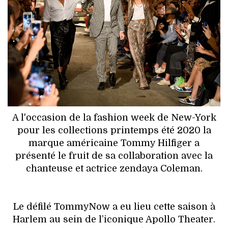
HIGH TECH
MAISON
AUTO
LIEUX TENDANCES
BEAUTÉ
A l'occasion de la fashion week de New-York
MODE DE RUE
pour les collections printemps été 2020 la
marque américaine Tommy Hilfiger a
JEUNES CRÉATEURS
présenté le fruit de sa collaboration avec la
chanteuse et actrice zendaya Coleman.
HISTOIRE DES MARQUES
DÉCO
Le défilé TommyNow a eu lieu cette saison à
Harlem au sein de l’iconique Apollo Theater.