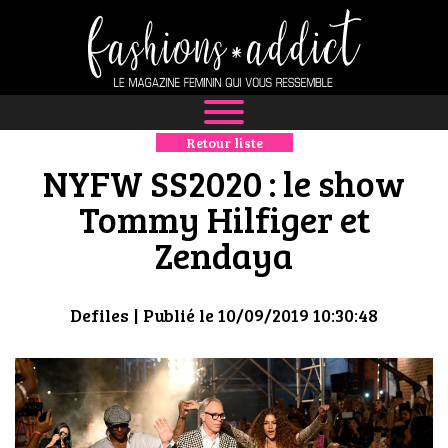
Retour liste
NEWS
NYFW SS2020 : le show
MODE
Tommy Hilfiger et
Zendaya
LUXE
DÉFILÉS
Defiles
| Publié le 10/09/2019 10:30:48
BOUTIQUE
CULTURE