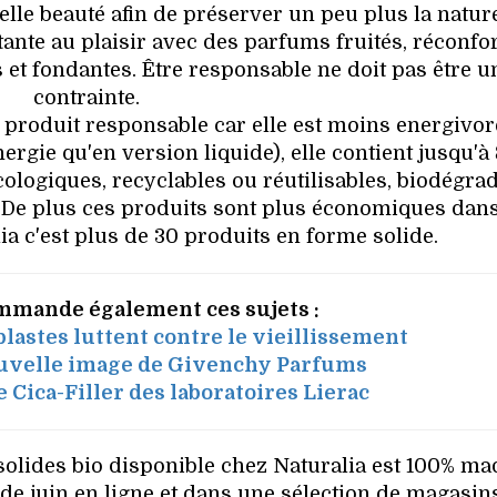
elle beauté afin de préserver un peu plus la natur
ante au plaisir avec des parfums fruités, réconfor
et fondantes. Être responsable ne doit pas être u
contrainte.
 produit responsable car elle est moins energivore
gie qu'en version liquide), elle contient jusqu'à 
cologiques, recyclables ou réutilisables, biodégra
 De plus ces produits sont plus économiques dans
ia c'est plus de 30 produits en forme solide.
mmande également ces sujets :
blastes luttent contre le vieillissement
velle image de Givenchy Parfums
 Cica-Filler des laboratoires Lierac
lides bio disponible chez Naturalia est 100% ma
 de juin en ligne et dans une sélection de magasin