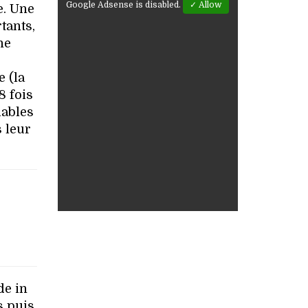
Google Adsense is disabled.
✓ Allow
e. Une
tants,
ne
 (la
8 fois
dables
 leur
de in
s puis