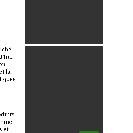
arché
d'hui
ion
t la
tiques
oduits
gamme
s et