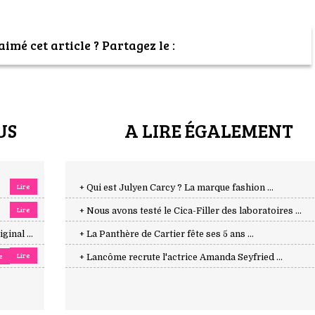
imé cet article ? Partagez le :
US
A LIRE ÉGALEMENT
Lire
+ Qui est Julyen Carcy ? La marque fashion ...
Lire
+ Nous avons testé le Cica-Filler des laboratoires ...
inal ...
+ La Panthère de Cartier fête ses 5 ans ...
Lire
e
+ Lancôme recrute l'actrice Amanda Seyfried ...