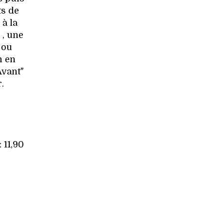
ts de
 à la
 , une
 ou
n en
Avant"
.
 11,90