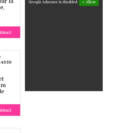
par la
Google Adsense is disabled.
✓ Allow
e,
détail
e
:43:50
et
fum
de
détail