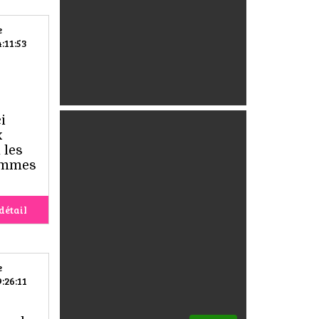
e
:11:53
i
x
 les
femmes
détail
e
:26:11