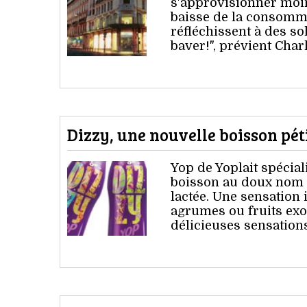
s'approvisionner moins
baisse de la consomma
réfléchissent à des so
baver!", prévient Char
Dizzy, une nouvelle boisson péti
Yop de Yoplait spécial
boisson au doux nom de
lactée. Une sensation 
agrumes ou fruits exo
délicieuses sensations