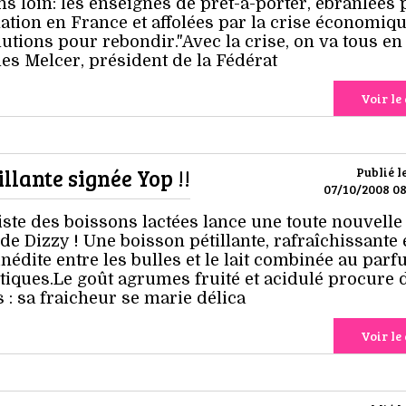
 loin: les enseignes de prêt-à-porter, ébranlées 
tion en France et affolées par la crise économiqu
lutions pour rebondir."Avec la crise, on va tous en
les Melcer, président de la Fédérat
Voir le 
llante signée Yop !!
Publié l
07/10/2008 08
iste des boissons lactées lance une toute nouvelle
 Dizzy ! Une boisson pétillante, rafraîchissante 
inédite entre les bulles et le lait combinée au par
tiques.Le goût agrumes fruité et acidulé procure 
 : sa fraicheur se marie délica
Voir le 