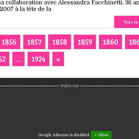
sa collaboration avec Alessandra Facchinetti, 36 an
007 à la tête de la
Voir le 
1856
1857
1858
1859
1860
18
62
...
1924
»
Publicité
Google Adsense is disabled.
✓ Allow