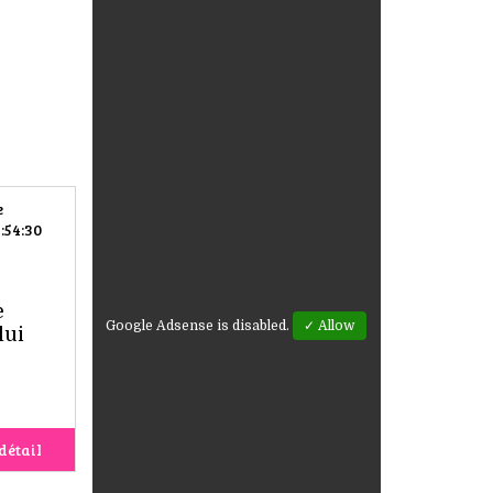
e
:54:30
e
Google Adsense is disabled.
✓ Allow
lui
détail