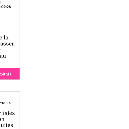
e
:09:28
e la
passer
r
 au
détail
e
:38:34
listes
on
suites