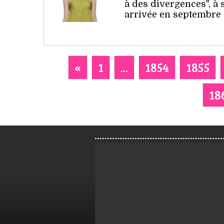
à des divergences", à 
arrivée en septembre 2
«
1
...
1854
1855
18