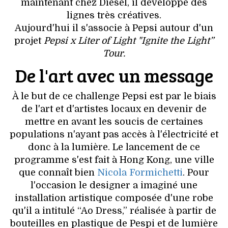
VOYAGES & LOISIRS
maintenant chez Diesel, il développe des
lignes très créatives.
Aujourd'hui il s'associe à Pepsi autour d'un
projet
Pepsi x Liter of Light "Ignite the Light”
Tour.
De l'art avec un message
À le but de ce challenge Pepsi est par le biais
de l'art et d'artistes locaux en devenir de
mettre en avant les soucis de certaines
populations n'ayant pas accès à l'électricité et
donc à la lumière. Le lancement de ce
programme s'est fait à Hong Kong, une ville
que connaît bien
Nicola Formichetti
. Pour
l'occasion le designer a imaginé une
installation artistique composée d'une robe
qu'il a intitulé “Ao Dress,” réalisée à partir de
bouteilles en plastique de Pespi et de lumière