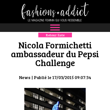
Retour liste
NEWS
Nicola Formichetti
MODE
ambassadeur du Pepsi
Challenge
LUXE
DÉFILÉS
News
| Publié le 17/03/2015 09:07:34
BOUTIQUE
CULTURE