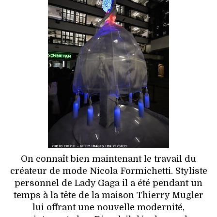
HIGH TECH
MAISON
AUTO
LIEUX TENDANCES
BEAUTÉ
MODE DE RUE
JEUNES CRÉATEURS
On connaît bien maintenant le travail du
HISTOIRE DES MARQUES
créateur de mode Nicola Formichetti. Styliste
personnel de Lady Gaga il a été pendant un
DÉCO
temps à la tête de la maison Thierry Mugler
lui offrant une nouvelle modernité,