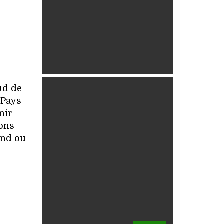
ud de
 Pays-
nir
ons-
end ou