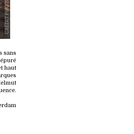
s sans
 épuré
t haut
arques
Helmut
uence.
terdam