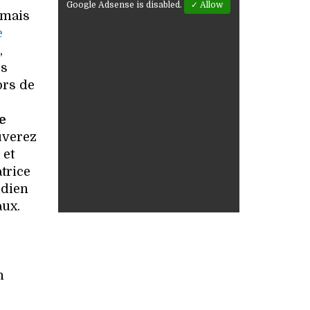
Google Adsense is disabled.
✓ Allow
 mais
e
,
es
ors de
e
uverez
 et
atrice
idien
ux.
n