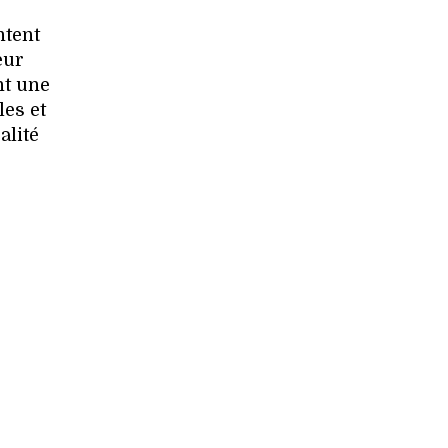
tent
eur
nt une
les et
alité