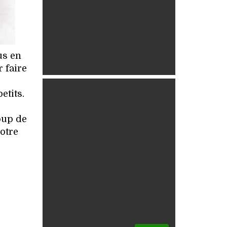
us en
r faire
etits.
oup de
otre