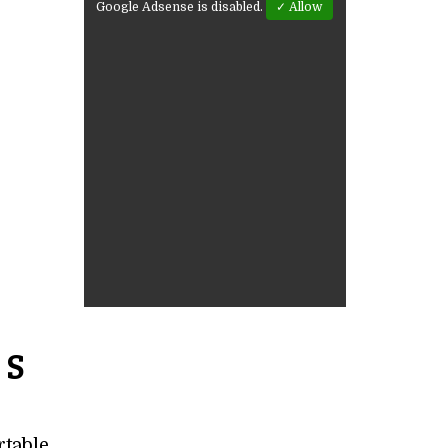
Google Adsense is disabled.
✓ Allow
 S
rtable