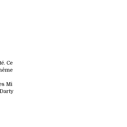
é. Ce
 même
les Mi
 Darty