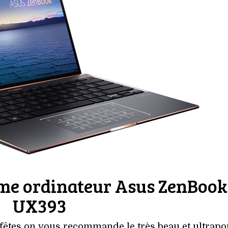
mme ordinateur Asus ZenBook
UX393
fêtes on vous recommande le très beau et ultrapo