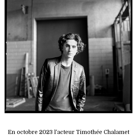
HIGH TECH
MAISON
AUTO
LIEUX TENDANCES
BEAUTÉ
MODE DE RUE
JEUNES CRÉATEURS
HISTOIRE DES MARQUES
DÉCO
En octobre 2023 l'acteur Timothée Chalamet