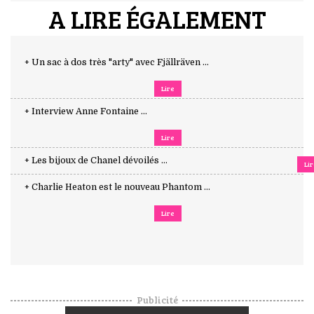
A LIRE ÉGALEMENT
+ Un sac à dos très "arty" avec Fjällräven ...
Lire
+ Interview Anne Fontaine ...
Lire
+ Les bijoux de Chanel dévoilés ...
Li
+ Charlie Heaton est le nouveau Phantom ...
Lire
Publicité