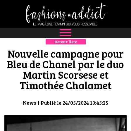
Retour liste
NEWS
Nouvelle campagne pour
MODE
Bleu de Chanel par le duo
Martin Scorsese et
LUXE
Timothée Chalamet
DÉFILÉS
BOUTIQUE
News
| Publié le 24/05/2024 13:45:25
CULTURE