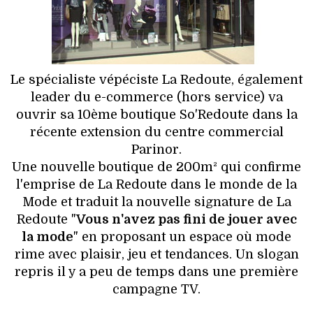
HIGH TECH
MAISON
AUTO
Le spécialiste vépéciste La Redoute, également
leader du e-commerce (hors service) va
LIEUX TENDANCES
ouvrir sa 10ème boutique So'Redoute dans la
récente extension du centre commercial
BEAUTÉ
Parinor.
Une nouvelle boutique de 200m² qui confirme
MODE DE RUE
l'emprise de La Redoute dans le monde de la
Mode et traduit la nouvelle signature de La
JEUNES CRÉATEURS
Redoute "
Vous n'avez pas fini de jouer avec
la mode
" en proposant un espace où mode
HISTOIRE DES MARQUES
rime avec plaisir, jeu et tendances. Un slogan
repris il y a peu de temps dans une première
DÉCO
campagne TV.