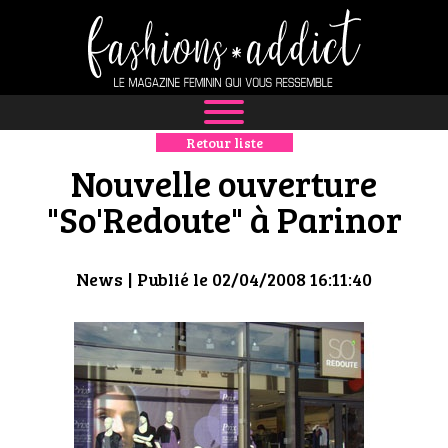
Retour liste
NEWS
Nouvelle ouverture
MODE
"So'Redoute" à Parinor
LUXE
News
| Publié le 02/04/2008 16:11:40
DÉFILÉS
BOUTIQUE
CULTURE