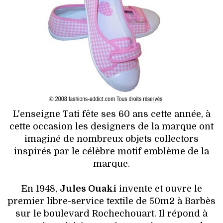
HIGH TECH
MAISON
AUTO
LIEUX TENDANCES
BEAUTÉ
L'enseigne Tati fête ses 60 ans cette année, à
MODE DE RUE
cette occasion les designers de la marque ont
imaginé de nombreux objets collectors
JEUNES CRÉATEURS
inspirés par le célèbre motif emblème de la
marque.
HISTOIRE DES MARQUES
En 1948,
Jules Ouaki
invente et ouvre le
DÉCO
premier libre-service textile de 50m2 à Barbès
sur le boulevard Rochechouart. Il répond à