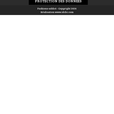
PROTECTION DES DONNÉES
Fashions-addict - Copyright 2026
Réalisation
www.idclic.com