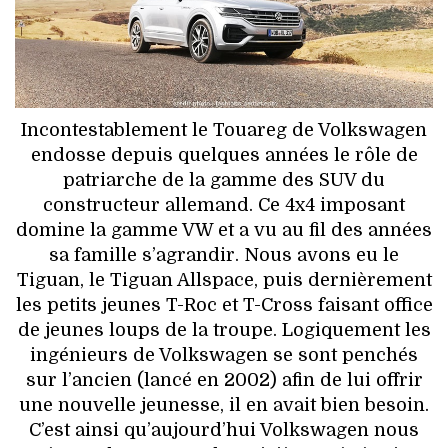
HIGH TECH
MAISON
AUTO
Incontestablement le Touareg de Volkswagen
LIEUX TENDANCES
endosse depuis quelques années le rôle de
patriarche de la gamme des SUV du
BEAUTÉ
constructeur allemand. Ce 4x4 imposant
domine la gamme VW et a vu au fil des années
MODE DE RUE
sa famille s’agrandir. Nous avons eu le
Tiguan, le Tiguan Allspace, puis dernièrement
JEUNES CRÉATEURS
les petits jeunes T-Roc et T-Cross faisant office
de jeunes loups de la troupe. Logiquement les
HISTOIRE DES MARQUES
ingénieurs de Volkswagen se sont penchés
sur l’ancien (lancé en 2002) afin de lui offrir
DÉCO
une nouvelle jeunesse, il en avait bien besoin.
C’est ainsi qu’aujourd’hui Volkswagen nous