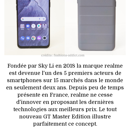
HIGH TECH
MAISON
AUTO
LIEUX TENDANCES
BEAUTÉ
Fondée par Sky Li en 2018 la marque realme
MODE DE RUE
est devenue l'un des 5 premiers acteurs de
smartphones sur 15 marchés dans le monde
JEUNES CRÉATEURS
en seulement deux ans. Depuis peu de temps
présente en France, realme ne cesse
HISTOIRE DES MARQUES
d'innover en proposant les dernières
technologies aux meilleurs prix. Le tout
DÉCO
nouveau GT Master Edition illustre
parfaitement ce concept.