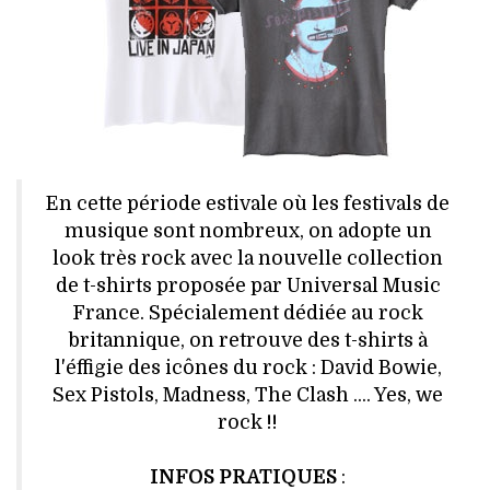
HIGH TECH
MAISON
AUTO
LIEUX TENDANCES
En cette période estivale où les festivals de
BEAUTÉ
musique sont nombreux, on adopte un
look très rock avec la nouvelle collection
MODE DE RUE
de t-shirts proposée par Universal Music
France. Spécialement dédiée au rock
JEUNES CRÉATEURS
britannique, on retrouve des t-shirts à
l'éffigie des icônes du rock : David Bowie,
HISTOIRE DES MARQUES
Sex Pistols, Madness, The Clash .... Yes, we
rock !!
DÉCO
INFOS PRATIQUES
: