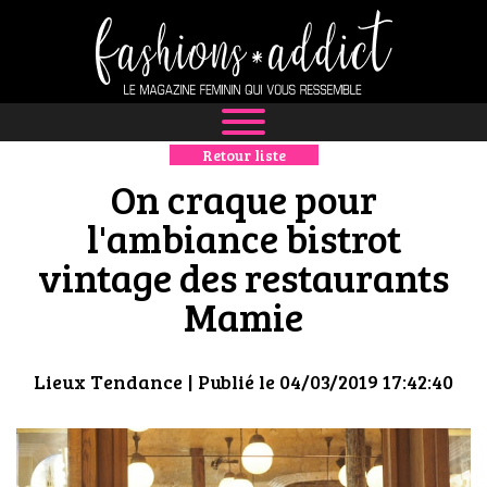
Retour liste
NEWS
On craque pour
MODE
l'ambiance bistrot
vintage des restaurants
LUXE
Mamie
DÉFILÉS
BOUTIQUE
Lieux Tendance
| Publié le 04/03/2019 17:42:40
CULTURE