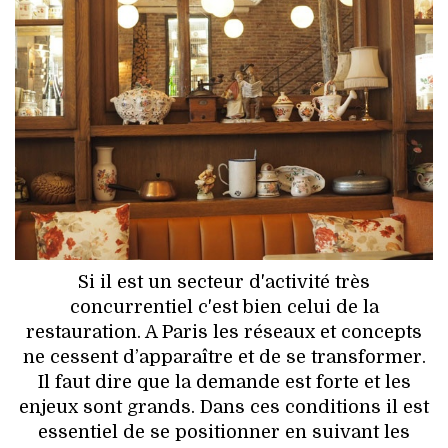
HIGH TECH
MAISON
AUTO
LIEUX TENDANCES
BEAUTÉ
MODE DE RUE
Si il est un secteur d'activité très
JEUNES CRÉATEURS
concurrentiel c'est bien celui de la
restauration. A Paris les réseaux et concepts
HISTOIRE DES MARQUES
ne cessent d’apparaître et de se transformer.
Il faut dire que la demande est forte et les
DÉCO
enjeux sont grands. Dans ces conditions il est
essentiel de se positionner en suivant les