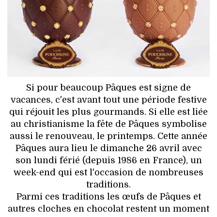
HIGH TECH
MAISON
AUTO
LIEUX TENDANCES
Si pour beaucoup Pâques est signe de
BEAUTÉ
vacances, c'est avant tout une période festive
qui réjouit les plus gourmands. Si elle est liée
MODE DE RUE
au christianisme la fête de Pâques symbolise
aussi le renouveau, le printemps. Cette année
JEUNES CRÉATEURS
Pâques aura lieu le dimanche 26 avril avec
son lundi férié (depuis 1986 en France), un
HISTOIRE DES MARQUES
week-end qui est l'occasion de nombreuses
traditions.
DÉCO
Parmi ces traditions les œufs de Pâques et
autres cloches en chocolat restent un moment