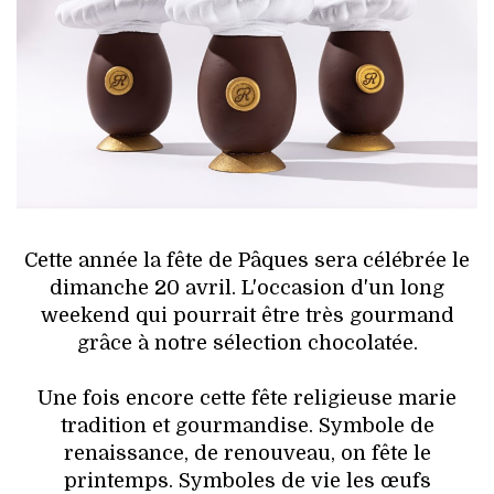
HIGH TECH
MAISON
AUTO
LIEUX TENDANCES
BEAUTÉ
Cette année la fête de Pâques sera célébrée le
MODE DE RUE
dimanche 20 avril. L'occasion d'un long
weekend qui pourrait être très gourmand
JEUNES CRÉATEURS
grâce à notre sélection chocolatée.
HISTOIRE DES MARQUES
Une fois encore cette fête religieuse marie
tradition et gourmandise. Symbole de
DÉCO
renaissance, de renouveau, on fête le
printemps. Symboles de vie les œufs