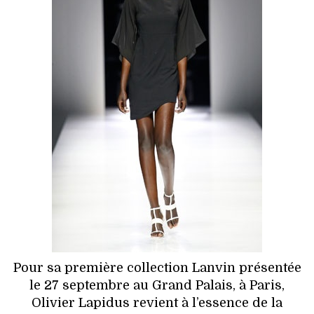
HIGH TECH
MAISON
AUTO
LIEUX TENDANCES
BEAUTÉ
MODE DE RUE
JEUNES CRÉATEURS
HISTOIRE DES MARQUES
Pour sa première collection Lanvin présentée
DÉCO
le 27 septembre au Grand Palais, à Paris,
Olivier Lapidus revient à l’essence de la