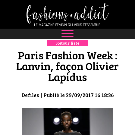
Retour liste
NEWS
Paris Fashion Week :
MODE
Lanvin, façon Olivier
Lapidus
LUXE
DÉFILÉS
Defiles
| Publié le 29/09/2017 16:18:36
BOUTIQUE
CULTURE