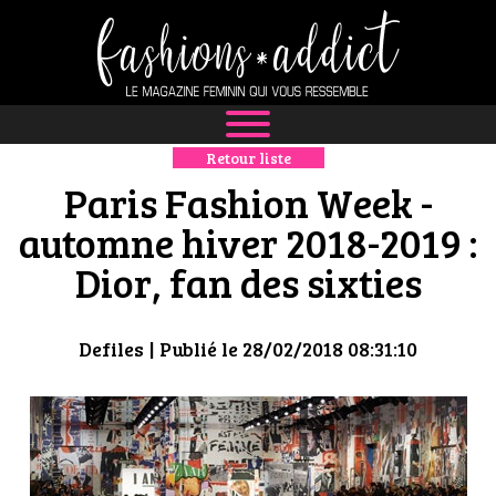
Retour liste
NEWS
Paris Fashion Week -
MODE
automne hiver 2018-2019 :
Dior, fan des sixties
LUXE
DÉFILÉS
Defiles
| Publié le 28/02/2018 08:31:10
BOUTIQUE
CULTURE