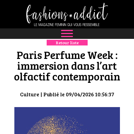
Retour liste
NEWS
Paris Perfume Week :
MODE
immersion dans l’art
olfactif contemporain
LUXE
DÉFILÉS
Culture
| Publié le 09/04/2026 10:56:37
BOUTIQUE
CULTURE