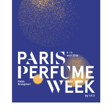
HIGH TECH
MAISON
AUTO
LIEUX TENDANCES
BEAUTÉ
MODE DE RUE
JEUNES CRÉATEURS
HISTOIRE DES MARQUES
DÉCO