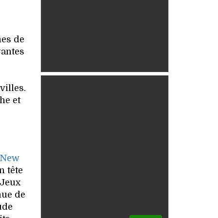
nes de
yantes
illes.
he et
New
n tête
 Jeux
nue de
ude