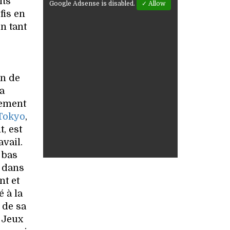
its
Google Adsense is disabled.
✓ Allow
fis en
n tant
on de
a
pement
Tokyo
,
, est
avail.
 bas
e dans
nt et
é à la
 de sa
s Jeux