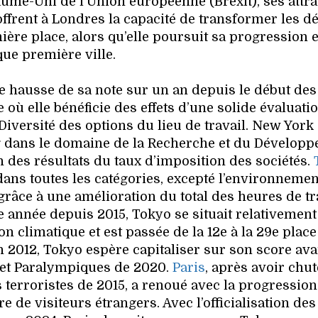
aume-Uni de l’Union européenne (Brexit), ses attra
ffrent à Londres la capacité de transformer les dé
ière place, alors qu’elle poursuit sa progression e
que première ville.
te hausse de sa note sur un an depuis le début des
où elle bénéficie des effets d’une solide évaluati
Diversité des options du lieu de travail. New York 
 dans le domaine de la Recherche et du Dévelop
n des résultats du taux d’imposition des sociétés.
dans toutes les catégories, excepté l’environnement
é grâce à une amélioration du total des heures de tr
 année depuis 2015, Tokyo se situait relativement
n climatique et est passée de la 12e à la 29e plac
012, Tokyo espère capitaliser sur son score ava
 et Paralympiques de 2020.
Paris
, après avoir chut
s terroristes de 2015, a renoué avec la progression
 de visiteurs étrangers. Avec l’officialisation de