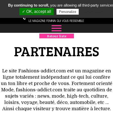
By continuing to scroll,
you are allowing all third-party service
✓ OK, accept all
Privacy policy
Personalize
Retour liste
NEWS
PARTENAIRES
MODE
LUXE
Le site Fashions-addict.com est un magazine en
DÉFILÉS
ligne totalement indépendant ce qui lui confère
un ton libre et proche de vous. Fortement orienté
BOUTIQUE
Mode, fashions-addict.com traite au quotidien de
sujets variés : news, mode, high-tech, culture,
CULTURE
loisirs, voyage, beauté, déco, automobile, etc …
Ainsi chaque visiteur y trouve matière à lecture.