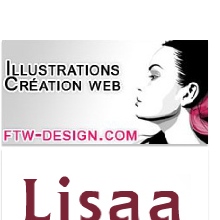
HIGH TECH
MAISON
AUTO
LIEUX TENDANCES
BEAUTÉ
MODE DE RUE
JEUNES CRÉATEURS
HISTOIRE DES MARQUES
DÉCO