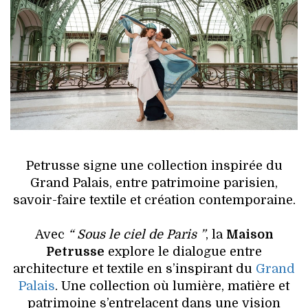
HIGH TECH
MAISON
AUTO
LIEUX TENDANCES
BEAUTÉ
Petrusse signe une collection inspirée du
MODE DE RUE
Grand Palais, entre patrimoine parisien,
savoir-faire textile et création contemporaine.
JEUNES CRÉATEURS
Avec
“ Sous le ciel de Paris ”
, la
Maison
HISTOIRE DES MARQUES
Petrusse
explore le dialogue entre
architecture et textile en s’inspirant du
Grand
DÉCO
Palais
. Une collection où lumière, matière et
patrimoine s’entrelacent dans une vision