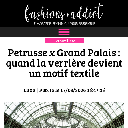
Retour liste
NEWS
Petrusse x Grand Palais :
MODE
quand la verrière devient
un motif textile
LUXE
DÉFILÉS
Luxe
| Publié le 17/03/2026 15:47:35
BOUTIQUE
CULTURE