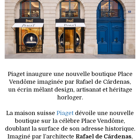
HIGH TECH
MAISON
AUTO
LIEUX TENDANCES
BEAUTÉ
Piaget inaugure une nouvelle boutique Place
MODE DE RUE
Vendôme imaginée par Rafael de Cárdenas,
un écrin mêlant design, artisanat et héritage
JEUNES CRÉATEURS
horloger.
HISTOIRE DES MARQUES
La maison suisse
Piaget
dévoile une nouvelle
boutique sur la célèbre Place Vendôme,
DÉCO
doublant la surface de son adresse historique.
Imaginé par l’architecte
Rafael de Cárdenas
,